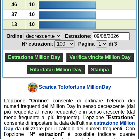
46
10
37
10
13
10
Ordine
Estrazione:
Nº estrazioni:
Pagina
di 3
Estrazione Million Day
Verifica vincite Million Day
Ritardatari Million Day
Stampa
Scarica Totofortuna MillionDay
L'opzione "
Ordine
" consente di ordinare l'elenco dei
numeri frequenti del Million Day in senso decrescente (dal
più frequente al meno frequente) e in senso crescente (dal
meno frequente al più frequente). L'opzione "
Estrazione
"
consente di impostare la data dell'ultima
estrazione Million
Day
da utilizzare per il calcolo dei numeri frequenti. Con
l'opzione "
Nº estrazioni
" è possibile indicare quante