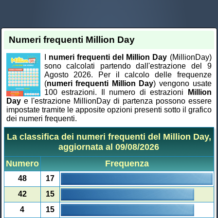
Numeri frequenti Million Day
I
numeri frequenti del Million Day
(MillionDay)
sono calcolati partendo dall'estrazione del 9
Agosto 2026. Per il calcolo delle frequenze
(
numeri frequenti Million Day
) vengono usate
100 estrazioni. Il numero di estrazioni
Million
Day
e l'estrazione MillionDay di partenza possono essere
impostate tramite le apposite opzioni presenti sotto il grafico
dei numeri frequenti.
La classifica dei numeri frequenti del Million Day,
aggiornata al 09/08/2026
Numero
Frequenza
48
17
42
15
4
15