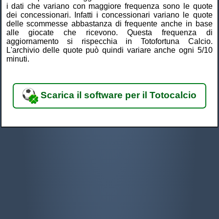
i dati che variano con maggiore frequenza sono le quote
dei concessionari. Infatti i concessionari variano le quote
delle scommesse abbastanza di frequente anche in base
alle giocate che ricevono. Questa frequenza di
aggiornamento si rispecchia in Totofortuna Calcio.
L'archivio delle quote può quindi variare anche ogni 5/10
minuti.
Scarica il software per il Totocalcio