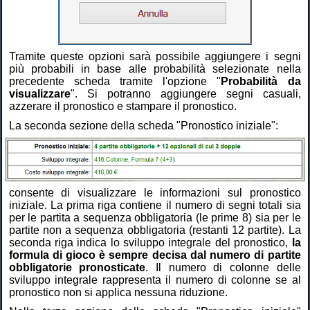
Tramite queste opzioni sarà possibile aggiungere i segni
più probabili in base alle probabilità selezionate nella
precedente scheda tramite l'opzione "
Probabilità da
visualizzare
". Si potranno aggiungere segni casuali,
azzerare il pronostico e stampare il pronostico.
La seconda sezione della scheda "Pronostico iniziale":
consente di visualizzare le informazioni sul pronostico
iniziale. La prima riga contiene il numero di segni totali sia
per le partita a sequenza obbligatoria (le prime 8) sia per le
partite non a sequenza obbligatoria (restanti 12 partite). La
seconda riga indica lo sviluppo integrale del pronostico,
la
formula di gioco è sempre decisa dal numero di partite
obbligatorie pronosticate
. Il numero di colonne delle
sviluppo integrale rappresenta il numero di colonne se al
pronostico non si applica nessuna riduzione.