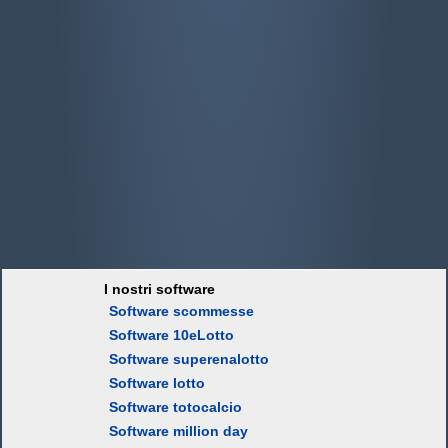
I nostri software
Software scommesse
Software 10eLotto
Software superenalotto
Software lotto
Software totocalcio
Software million day